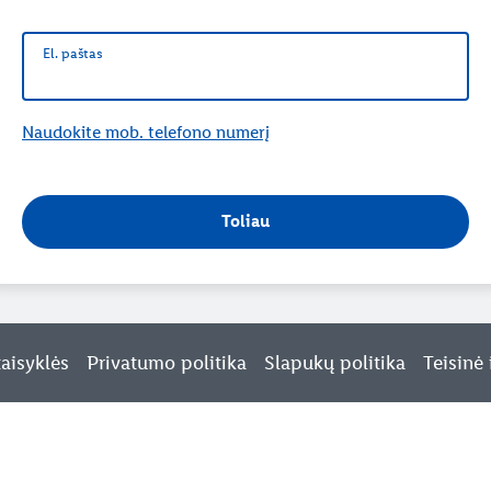
El. paštas
El. paštas
Naudokite mob. telefono numerį
Toliau
taisyklės
Privatumo politika
Slapukų politika
Teisinė