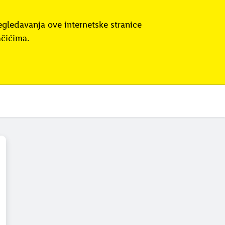
egledavanja ove internetske stranice
ačićima.