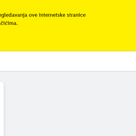
egledavanja ove internetske stranice
ačićima.